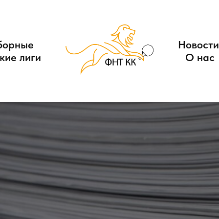
борные
Новости
кие лиги
О нас