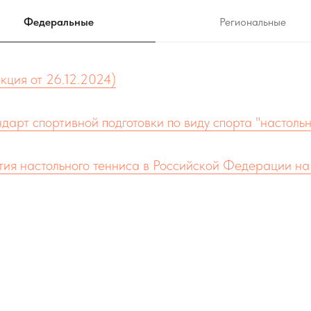
Федеральные
Региональные
кция от 26.12.2024)
арт спортивной подготовки по виду спорта "настольн
ия настольного тенниса в Российской Федерации н
та "настольный теннис"
(действуют c 23 апреля 2024 г.)