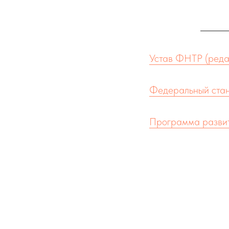
Устав ФНТР (реда
Федеральный станд
Программа развит
Правила вида спор
ЕВСК 2022 - 2025 