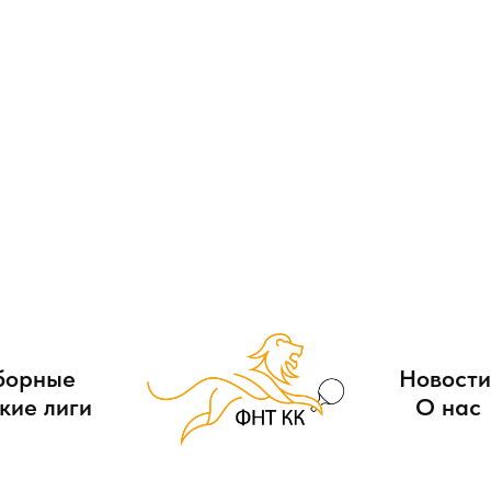
борные
Новости
кие лиги
О нас